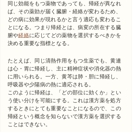
同じ効能をもつ薬物であっても、帰経が異なれ
ば、その薬効が届く臓腑・経絡が変わるため、
どの病に効果が現れるかと言う適応も変わるこ
とになる。つまり帰経とは、病変の所在する臓
腑や
経絡
に応じてどの薬物を選択するべきかを
決める重要な指標となる。
たとえば、同じ清熱作用をもつ生薬でも、黄連
は心・胃に帰経し、主に精神症状や消化器の熱
に用いられる。一方、黄芩は肺・胆に帰経し、
呼吸器や少陽病の熱に適応される。
このように帰経は、「どの部位に効くか」とい
う使い分けを可能にする。これは漢方薬を処方
するときにとても重要なことになるので、この
帰経という概念を知らないで漢方薬を選択する
ことはできない。