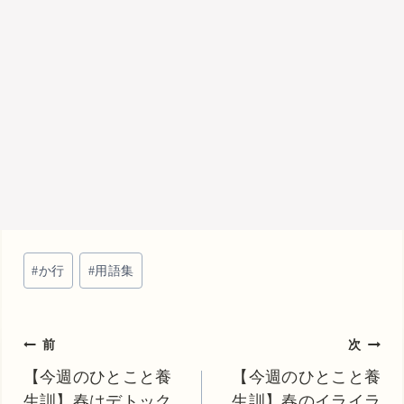
投
#
か行
#
用語集
稿
タ
グ:
投
前
次
稿
【今週のひとこと養
【今週のひとこと養
生訓】春はデトック
生訓】春のイライラ
ナ