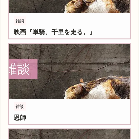
雑談
映画『単騎、千里を走る。』
雑談
恩師