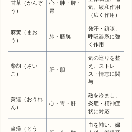
甘草（かんぞ
心・肺・脾・
気、緩和作用
う）
胃
（広く作用）
発汗・鎮咳、
麻黄（まお
肺・膀胱
呼吸器系に強
う）
く作用
気の巡りを整
柴胡（さい
え、ストレ
肝・胆
こ）
ス・情志に関
与
熱を冷まし、
黄連（おうれ
心・胃・肝
炎症・精神症
ん）
状に対応
血を補い、婦
当帰（とう