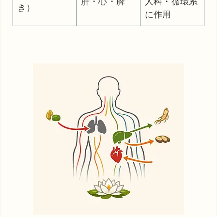
肝・心・脾
人科・循環系
き）
に作用