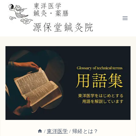
内
容
を
ス
キ
ッ
プ
/
東洋医学
/
帰経とは？