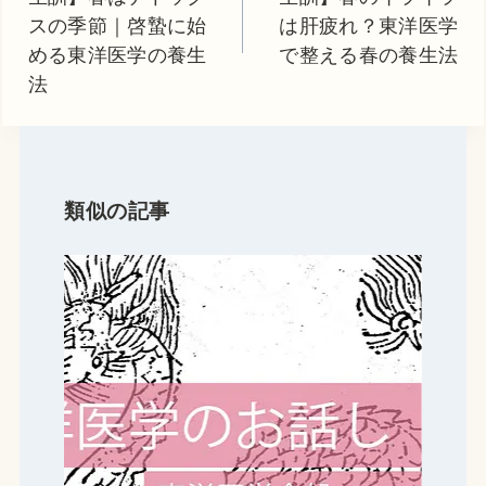
スの季節｜啓蟄に始
は肝疲れ？東洋医学
ビ
める東洋医学の養生
で整える春の養生法
ゲ
法
ー
シ
ョ
ン
類似の記事