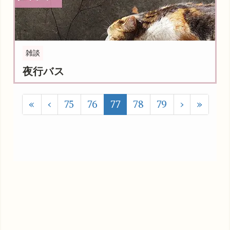
雑談
夜行バス
«
‹
75
76
77
78
79
›
»