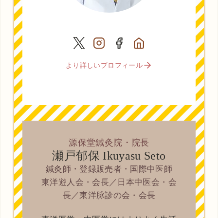
より詳しいプロフィール
源保堂鍼灸院・院長
瀬戸郁保 Ikuyasu Seto
鍼灸師・登録販売者・国際中医師
東洋遊人会・会長／日本中医会・会
長／東洋脉診の会・会長