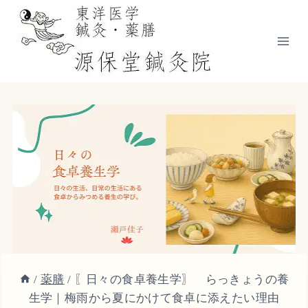
内
容
を
ス
キ
ッ
プ
/
薬膳
/
〖日々の食卓養生学〗 らっきょうの養
生学｜梅雨から夏にかけて食卓に添えたい理由