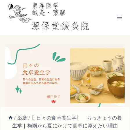
内
容
を
ス
キ
ッ
プ
/
薬膳
/
〖日々の食卓養生学〗 らっきょうの養
生学｜梅雨から夏にかけて食卓に添えたい理由