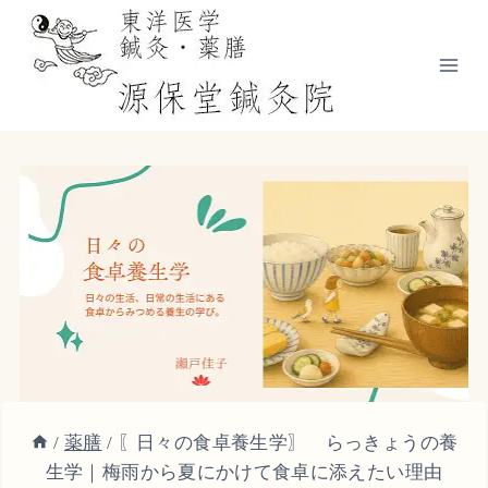
内
容
を
ス
キ
ッ
プ
/
薬膳
/
〖日々の食卓養生学〗 らっきょうの養
生学｜梅雨から夏にかけて食卓に添えたい理由