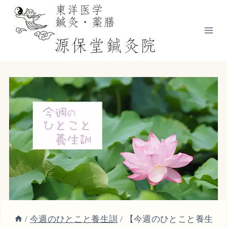
内
容
を
ス
キ
ッ
プ
/
今週のひとこと養生訓
/
【今週のひとこと養生