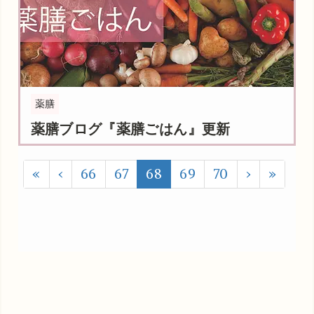
薬膳
薬膳ブログ『薬膳ごはん』更新
«
‹
66
67
68
69
70
›
»