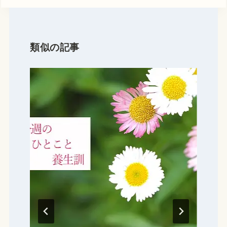
ビ
ゲ
ー
類似の記事
シ
ョ
ン