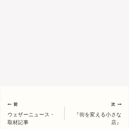
投
前
次
稿
ウェザーニュース・
『街を変える小さな
取材記事
店』
ナ