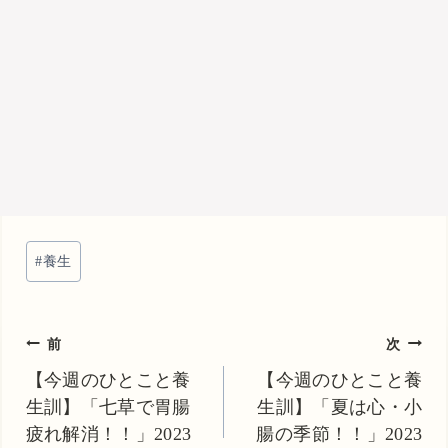
投
#
養生
稿
タ
グ:
投
前
次
稿
【今週のひとこと養
【今週のひとこと養
生訓】「七草で胃腸
生訓】「夏は心・小
ナ
疲れ解消！！」2023
腸の季節！！」2023
ビ