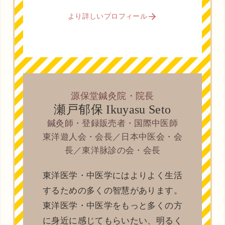
より詳しいプロフィール
源保堂鍼灸院・院長
瀬戸郁保 Ikuyasu Seto
鍼灸師・登録販売者・国際中医師
東洋遊人会・会長／日本中医会・会
長／東洋脉診の会・会長
東洋医学・中医学にはよりよく生活
するための多くの智慧があります。
東洋医学・中医学をもっと多くの方
に身近に感じてもらいたい、明るく