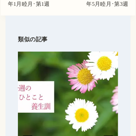
年1月睦月･第1週
年5月睦月･第3週
ゲ
ー
シ
ョ
類似の記事
ン