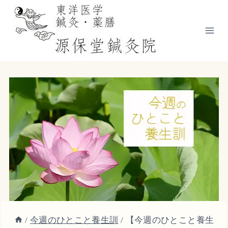
内
容
を
ス
キ
ッ
プ
/
今週のひとこと養生訓
/
【今週のひとこと養生