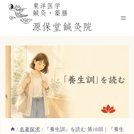
内
容
を
ス
キ
ッ
プ
/
名著探求
/
『養生訓』を読む 第18回｜『養生