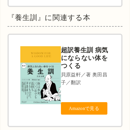
『養生訓』に関連する本
超訳養生訓 病気
にならない体を
つくる
貝原益軒／著 奥田昌
子／翻訳
Amazonで見る