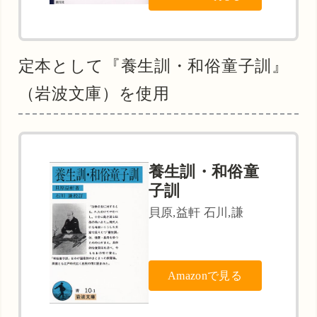
定本として『養生訓・和俗童子訓』
（岩波文庫）を使用
養生訓・和俗童
子訓
貝原,益軒 石川,謙
Amazonで見る