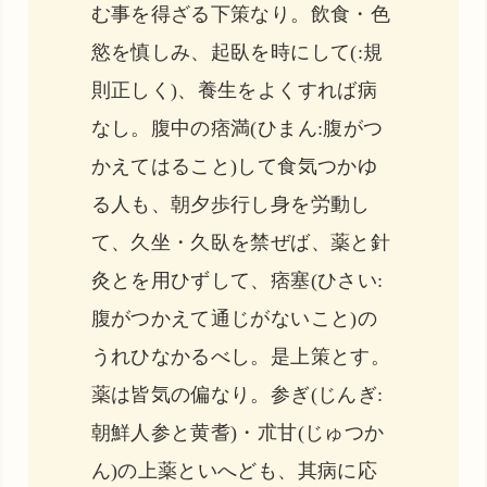
む事を得ざる下策なり。飲食・色
慾を慎しみ、起臥を時にして(:規
則正しく)、養生をよくすれば病
なし。腹中の痞満(ひまん:腹がつ
かえてはること)して食気つかゆ
る人も、朝夕歩行し身を労動し
て、久坐・久臥を禁ぜば、薬と針
灸とを用ひずして、痞塞(ひさい:
腹がつかえて通じがないこと)の
うれひなかるべし。是上策とす。
薬は皆気の偏なり。参ぎ(じんぎ:
朝鮮人参と黄耆)・朮甘(じゅつか
ん)の上薬といへども、其病に応