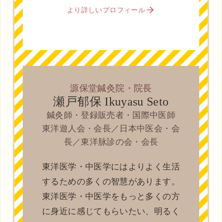
より詳しいプロフィール
源保堂鍼灸院・院長
瀬戸郁保 Ikuyasu Seto
鍼灸師・登録販売者・国際中医師
東洋遊人会・会長／日本中医会・会
長／東洋脉診の会・会長
東洋医学・中医学にはよりよく生活
するための多くの智慧があります。
東洋医学・中医学をもっと多くの方
に身近に感じてもらいたい、明るく