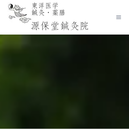
内
容
を
ス
キ
ッ
プ