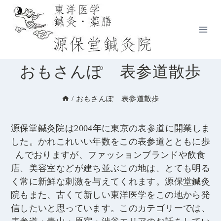
内
容
を
ス
キ
おもさんぽ 表参道散歩
ッ
プ
/
おもさんぽ 表参道散歩
源保堂鍼灸院は2004年に東京の表参道に開業しま
した。かれこれいい年数をこの表参道とともに歩
んでおりますが、ファッションブランドや飲食
店、美容室などが建ち並ぶこの地は、とても明る
く常に新鮮な刺激を与えてくれます。源保堂鍼灸
院もまた、古くて新しい東洋医学をこの地から発
信したいと思っています。このカテゴリーでは、