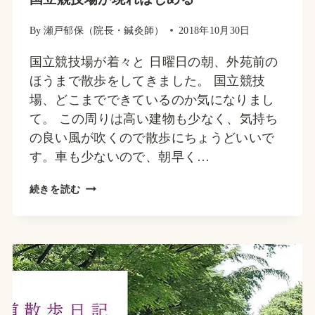
By
瀬戸郁保（院長・鍼灸師）
2018年10月30日
国立競技場が着々と 日曜日の朝、外苑前の
ほうまで散歩をしてきました。 国立競技
場、どこまでできているのか気になりまし
て。 この周りは高い建物も少なく、気持ち
の良い風が吹くので散歩にちょうどいいで
す。車も少ないので、朝早く…
国
続きを読む
立
競
技
場
が
現