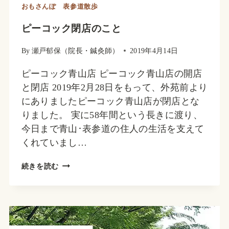
おもさんぽ 表参道散歩
ピーコック閉店のこと
By
瀬戸郁保（院長・鍼灸師）
2019年4月14日
ピーコック青山店 ピーコック青山店の開店
と閉店 2019年2月28日をもって、外苑前より
にありましたピーコック青山店が閉店とな
りました。 実に58年間という長きに渡り、
今日まで青山･表参道の住人の生活を支えて
くれていまし…
ピ
続きを読む
ー
コ
ッ
ク