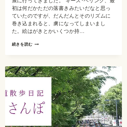
展に行ってきました。 キース･ヘリング、最
初は何だかただの落書きみたいだなと思っ
ていたのですが、だんだんとそのリズムに
巻き込まれると、虜になってしまいまし
た。絵はがきとかいくつか持…
キ
続きを読む
ー
ス･
ヘ
リ
ン
グ
展
AT
表
参