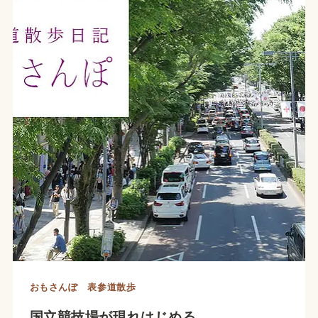
閉
店
の
こ
と
おもさんぽ 表参道散歩
国立競技場が現れはじめる