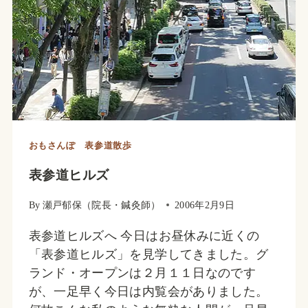
い
ら
し
て
く
だ
さ
い
おもさんぽ 表参道散歩
表参道ヒルズ
By
瀬戸郁保（院長・鍼灸師）
2006年2月9日
表参道ヒルズへ 今日はお昼休みに近くの
「表参道ヒルズ」を見学してきました。グ
ランド・オープンは２月１１日なのです
が、一足早く今日は内覧会がありました。