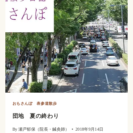
れ
は
じ
め
る
おもさんぽ 表参道散歩
団地 夏の終わり
By
瀬戸郁保（院長・鍼灸師）
2018年9月14日