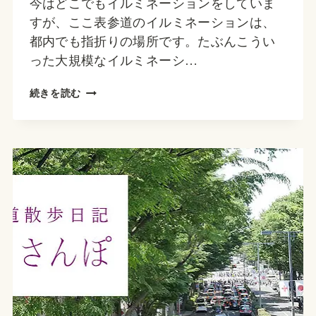
今はどこでもイルミネーションをしていま
すが、ここ表参道のイルミネーションは、
都内でも指折りの場所です。たぶんこうい
った大規模なイルミネーシ…
表
続きを読む
参
道
の
イ
ル
ミ
ネ
ー
シ
ョ
ン、