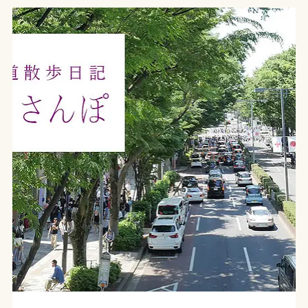
態
宣
言
下
(4
月
中
頃)
の
表
参
道・
原
宿
の
風
景