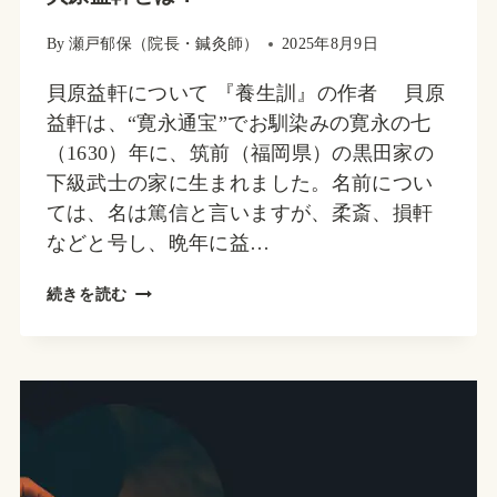
By
瀬戸郁保（院長・鍼灸師）
2025年8月9日
貝原益軒について 『養生訓』の作者 貝原
益軒は、“寛永通宝”でお馴染みの寛永の七
（1630）年に、筑前（福岡県）の黒田家の
下級武士の家に生まれました。名前につい
ては、名は篤信と言いますが、柔斎、損軒
などと号し、晩年に益…
貝
続きを読む
原
益
軒
と
は？