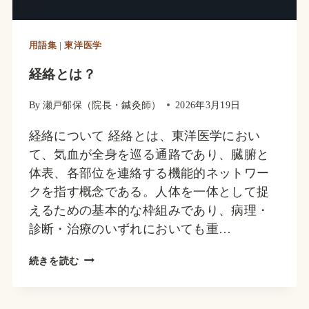
の
基
用語集
|
東洋医学
本
概
経絡とは？
念
By
瀬戸郁保（院長・鍼灸師）
2026年3月19日
経絡について 経絡とは、東洋医学におい
て、気血が全身を巡る通路であり、臓腑と
体表、各部位を連絡する機能的ネットワー
クを指す概念である。人体を一体として捉
えるための基本的な枠組みであり、病理・
診断・治療のいずれにおいても重…
経
続きを読む
絡
と