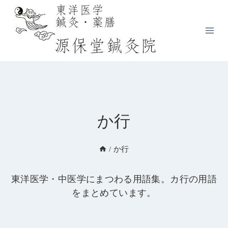
内
容
を
ス
キ
ッ
プ
か行
/
か行
東洋医学・中医学にまつわる用語集。カ行の用語
をまとめています。