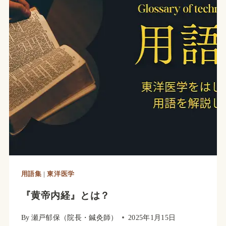
用語集
|
東洋医学
『黄帝内経』とは？
By
瀬戸郁保（院長・鍼灸師）
2025年1月15日