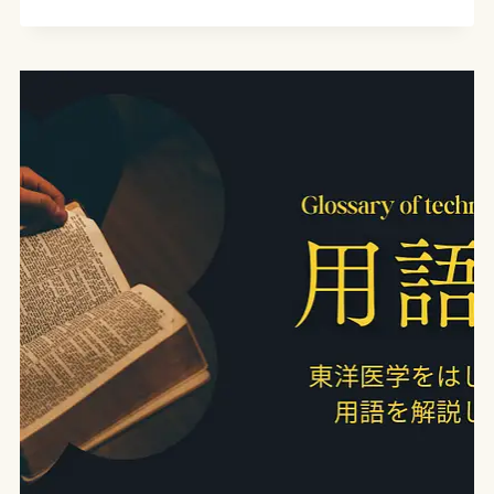
気
鬱
滞
（か
ん
き
う
っ
た
い）
と
は？
｜
東
洋
医
学