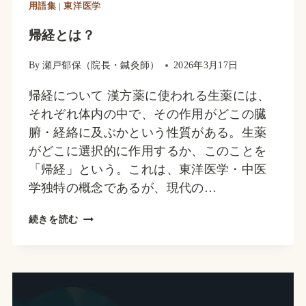
用語集
|
東洋医学
帰経とは？
By
瀬戸郁保（院長・鍼灸師）
2026年3月17日
帰経について 漢方薬に使われる生薬には、
それぞれ体内の中で、その作用がどこの臓
腑・経絡に及ぶかという性質がある。生薬
がどこに選択的に作用するか、このことを
「帰経」という。これは、東洋医学・中医
学独特の概念であるが、現代の…
帰
続きを読む
経
と
は？