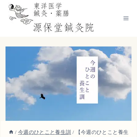
内
容
を
ス
キ
ッ
プ
/
今週のひとこと養生訓
/
【今週のひとこと養生