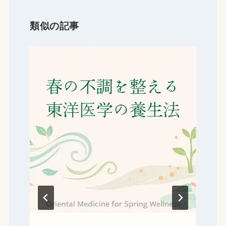
ー
シ
類似の記事
ョ
ン