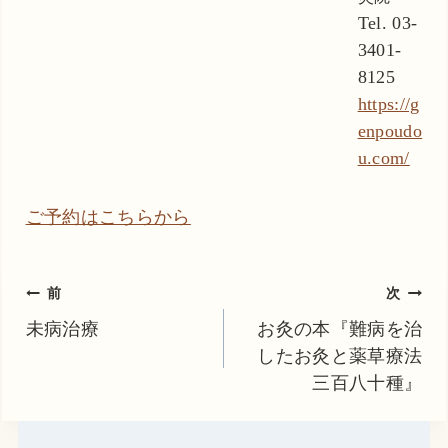
Tel. 03-
3401-
8125
https://g
enpoudo
u.com/
ご予約はこちらから
投
前
次
稿
未病治療
お灸の本『難病を治
したお灸と薬草療法
ナ
三百八十種』
ビ
ゲ