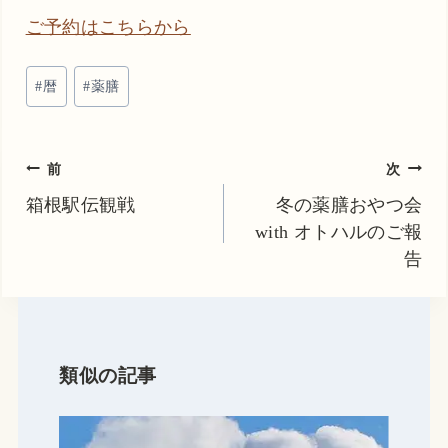
ご予約はこちらから
投
#
暦
#
薬膳
稿
タ
グ:
投
前
次
稿
箱根駅伝観戦
冬の薬膳おやつ会
with オトハルのご報
ナ
告
ビ
ゲ
ー
シ
類似の記事
ョ
ン