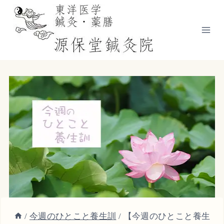
内
容
を
ス
キ
ッ
プ
/
今週のひとこと養生訓
/
【今週のひとこと養生