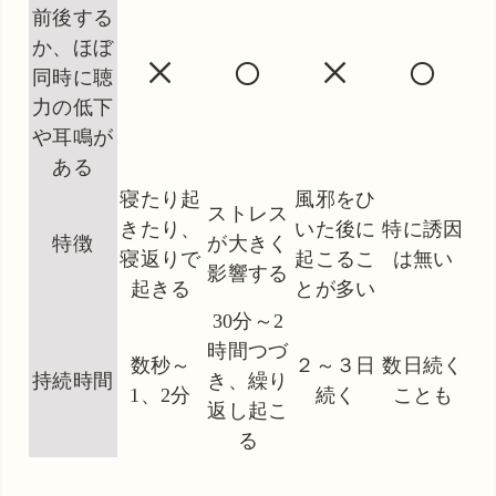
前後する
か、ほぼ
×
○
×
○
同時に聴
力の低下
や耳鳴が
ある
寝たり起
風邪をひ
ストレス
きたり、
いた後に
特に誘因
特徴
が大きく
寝返りで
起こるこ
は無い
影響する
起きる
とが多い
30分～2
時間つづ
数秒～
２～３日
数日続く
持続時間
き、繰り
1、2分
続く
ことも
返し起こ
る