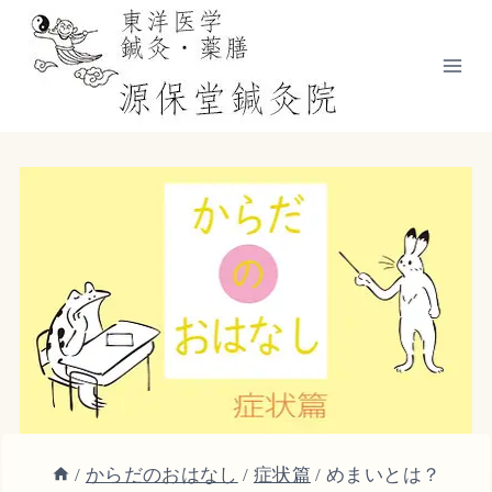
内
容
を
ス
キ
ッ
プ
/
からだのおはなし
/
症状篇
/
めまいとは？