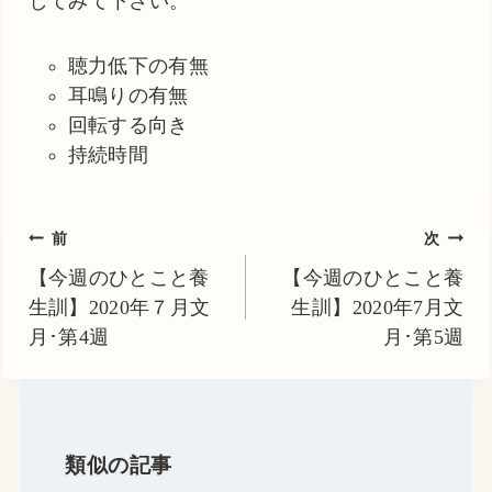
してみて下さい。
聴力低下の有無
耳鳴りの有無
回転する向き
持続時間
投
前
次
稿
【今週のひとこと養
【今週のひとこと養
生訓】2020年７月文
生訓】2020年7月文
ナ
月･第4週
月･第5週
ビ
ゲ
ー
シ
類似の記事
ョ