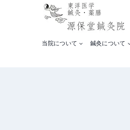
内
容
を
ス
当院について
鍼灸について
キ
ッ
プ