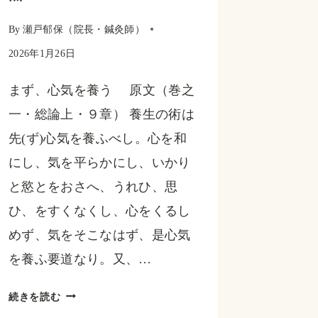
｜
東
By
瀬戸郁保（院長・鍼灸師）
洋
2026年1月26日
医
まず、心気を養う 原文（巻之
学
一・総論上・９章） 養生の術は
で
先(ず)心気を養ふべし。心を和
み
にし、気を平らかにし、いかり
る
と慾とをおさへ、うれひ、思
「肝・
ひ、をすくなくし、心をくるし
胆」
めず、気をそこなはず、是心気
と“青
を養ふ要道なり。又、…
（緑）
の
『養
続きを読む
食