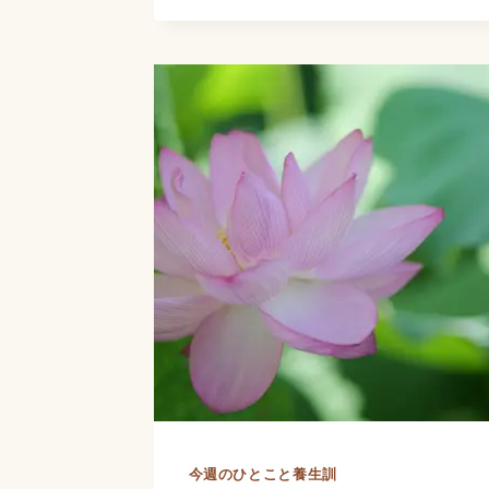
の
呼
吸
で
ど
れ
だ
け
の
換
気
量
が
今週のひとこと養生訓
あ