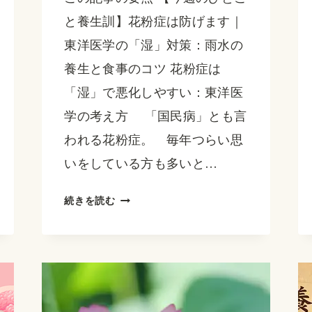
と養生訓】花粉症は防げます｜
東洋医学の「湿」対策：雨水の
養生と食事のコツ 花粉症は
「湿」で悪化しやすい：東洋医
学の考え方 「国民病」とも言
われる花粉症。 毎年つらい思
いをしている方も多いと…
【今
続きを読む
週
の
ひ
と