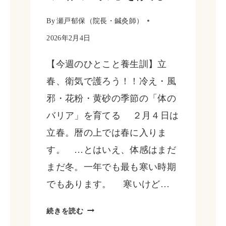
｜
東
By
瀬戸郁保（院長・鍼灸師）
洋
2026年2月4日
医
【今週のひとこと養生訓】立
学
春、衛気で護ろう！！冷え・風
の
邪・花粉・黄砂の季節の「体の
「湿」
バリア」を育てる ２月４日は
対
立春。暦の上では春に入りま
策：
す。 …とはいえ、体感はまだ
雨
まだ冬。一年でも最も寒い時期
水
でもあります。 寒いけど…
の
養
【今
続きを読む
生