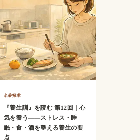
こ
と
養
生
訓】
ア
レ
ル
ギ
名著探求
ー
『養生訓』を読む 第12回｜心
は
気を養う――ストレス・睡
肝
眠・食・酒を整える養生の要
胆！？
点