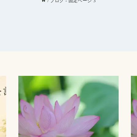
/
ブログ
- 固定ページ 3