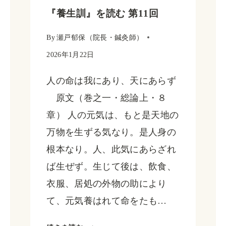
『養生訓』を読む 第11回
護
ろ
By
瀬戸郁保（院長・鍼灸師）
う！！
2026年1月22日
――
人の命は我にあり、天にあらず
冷
原文（巻之一・総論上・８
え・
章） 人の元気は、もと是天地の
風
万物を生ずる気なり。是人身の
邪・
根本なり。人、此気にあらざれ
花
ば生ぜず。生じて後は、飲食、
粉・
衣服、居処の外物の助により
黄
て、元気養はれて命をたも…
砂
の