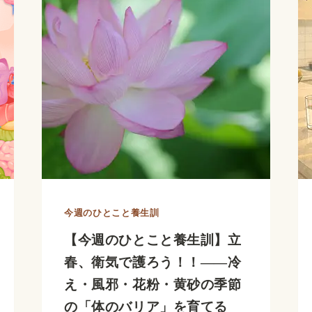
こ
と
養
生
訓】
花
粉
症
は
今週のひとこと養生訓
防
【今週のひとこと養生訓】立
げ
春、衛気で護ろう！！――冷
ま
え・風邪・花粉・黄砂の季節
す
の「体のバリア」を育てる