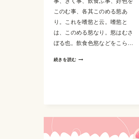
事、きく事、飲食ふ事、好色を
このむ事、各其このめる慾あ
り。これを嗜慾と云。嗜慾と
は、このめる慾なり。慾はむさ
ぼる也。飲食色慾などをこら…
『養
続きを読む
生
訓』
を
読
む
第
13