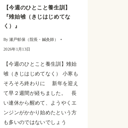
【今週のひとこと養生訓】
――
『雉始雊（きじはじめてな
ス
く）』
ト
レ
By
瀬戸郁保（院長・鍼灸師）
ス・
2026年1月13日
睡
【今週のひとこと養生訓】雉始
眠・
雊（きじはじめてなく） 小寒も
食・
そろそろ終わりに 新年を迎え
酒
て早２週間が経ちました。 長
を
い連休から醒めて、ようやくエ
整
ンジンがかかり始めたという方
え
も多いのではないでしょう
る