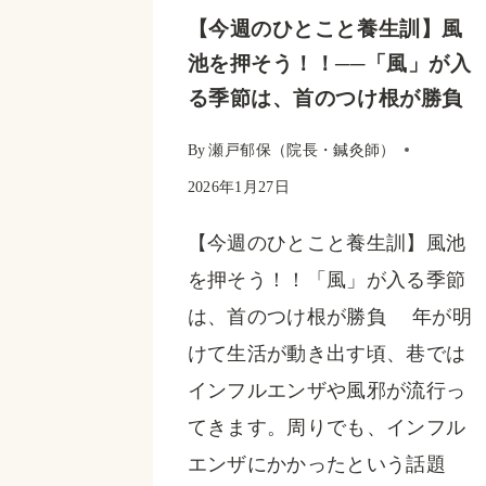
【今週のひとこと養生訓】風
る
池を押そう！！──「風」が入
と
る季節は、首のつけ根が勝負
思
い
By
瀬戸郁保（院長・鍼灸師）
ま
2026年1月27日
す
【今週のひとこと養生訓】風池
か？
を押そう！！「風」が入る季節
は、首のつけ根が勝負 年が明
けて生活が動き出す頃、巷では
インフルエンザや風邪が流行っ
てきます。周りでも、インフル
エンザにかかったという話題