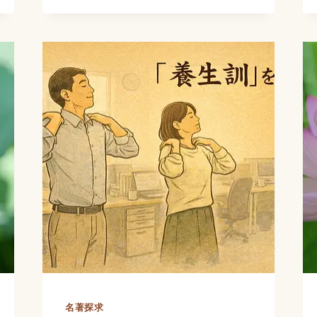
週
と
の
食
ひ
事
と
の
こ
コ
と
ツ
養
生
訓】
立
春、
衛
気
名著探求
で