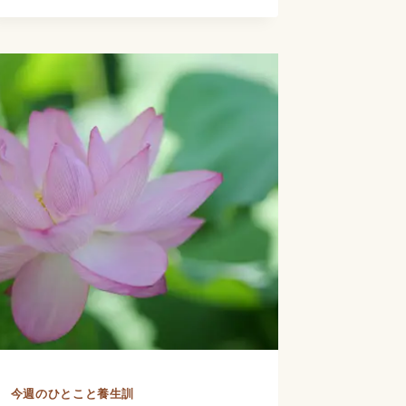
生
養
訓』
生”
を
読
む
第
12
回
｜
心
気
を
養
今週のひとこと養生訓
う